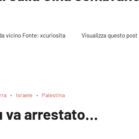
iù da vicino Fonte: xcuriosita Visualizza questo p
rra
Israele
Palestina
 va arrestato…