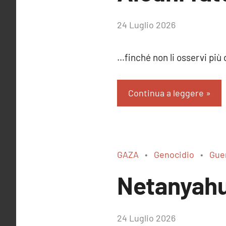
di
24 Luglio 2026
RobyFerr@
…finché non li osservi p
Continua a leggere
GAZA
Genocidio
Gue
Netanyahu
di
24 Luglio 2026