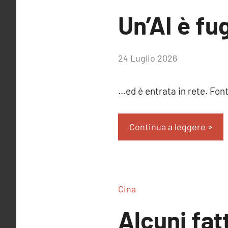
Un’AI è fu
di
24 Luglio 2026
RobyFerr@
…ed è entrata in rete.
Continua a leggere
Cina
Alcuni fat