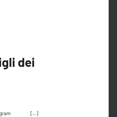
gli dei
su Instagram […]