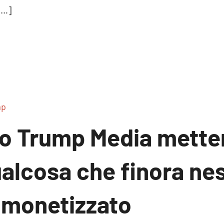
[…]
mp
to Trump Media metter
ualcosa che finora ne
 monetizzato