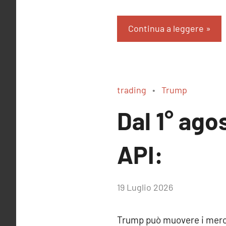
Continua a leggere
trading
Trump
Dal 1° ago
API:
di
19 Luglio 2026
RobyFerr@
Trump può muovere i merca