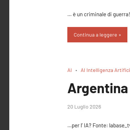
RobyFerr@
… è un criminale di gu
Continua a leggere
AI
AI Intelligenza Artific
Argentina
di
20 Luglio 2026
RobyFerr@
…per l’ IA? Fonte: la