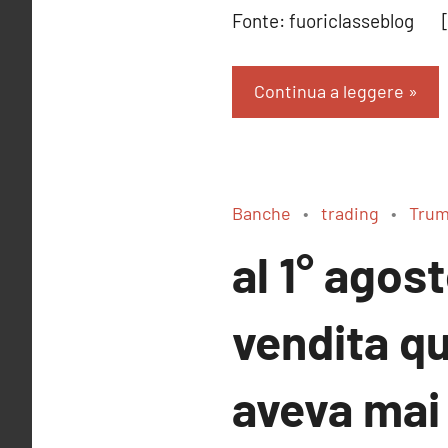
Fonte: fuoriclasseblog 
Continua a leggere
Banche
trading
Tru
al 1° agos
vendita q
aveva mai