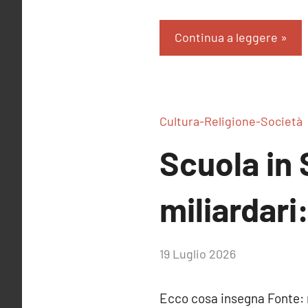
Continua a leggere
Cultura-Religione-Società
Scuola in 
miliardari
di
19 Luglio 2026
RobyFerr@
Ecco cosa insegna Font