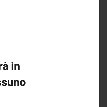
à in
ssuno