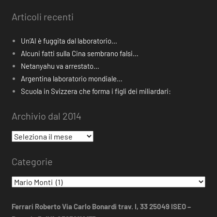
Articoli recenti
Un’AI è fuggita dal laboratorio…
Alcuni fatti sulla Cina sembrano falsi…
Netanyahu va arrestato…
Argentina laboratorio mondiale…
Scuola in Svizzera che forma i figli dei miliardari:
Archivio dal 2014
Archivio
dal
Categorie
2014
Categorie
Ferrari Roberto Via Carlo Bonardi trav. I, 33 25049 ISEO –