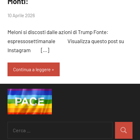
Monti:
di
10 Aprile 2026
RobyFerr@
Meloni si discosti dalle azioni di Trump Fonte:
espressosettimanale Visualizza questo post su
Instagram […]
Continua a leggere
Ricerca
per:
Cerca