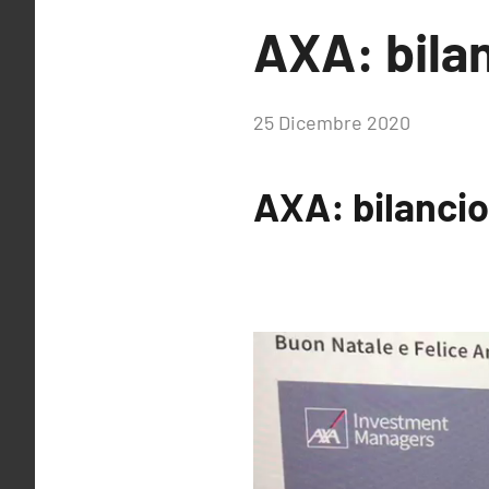
AXA: bila
di
25 Dicembre 2020
RobyFerr@
AXA: bilancio
Video
Player