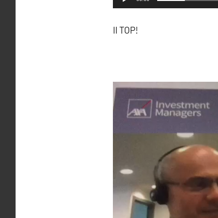
Il TOP!
Video
Player