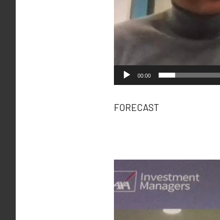
00:00
FORECAST
Video
Player