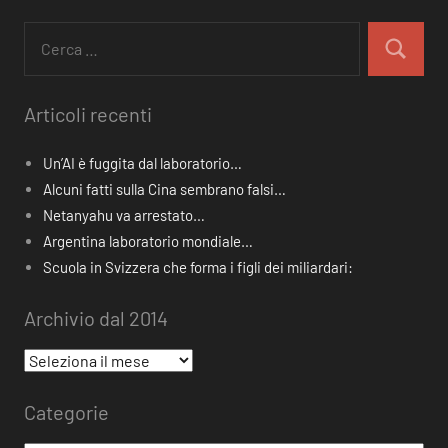
Ricerca
per:
Cerca
Articoli recenti
Un’AI è fuggita dal laboratorio…
Alcuni fatti sulla Cina sembrano falsi…
Netanyahu va arrestato…
Argentina laboratorio mondiale…
Scuola in Svizzera che forma i figli dei miliardari:
Archivio dal 2014
Archivio
dal
Categorie
2014