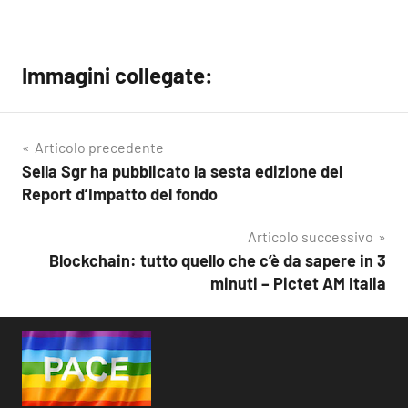
Immagini collegate:
Articolo precedente
Sella Sgr ha pubblicato la sesta edizione del
Navigazione
Report d’Impatto del fondo
articoli
Articolo successivo
Blockchain: tutto quello che c’è da sapere in 3
minuti – Pictet AM Italia