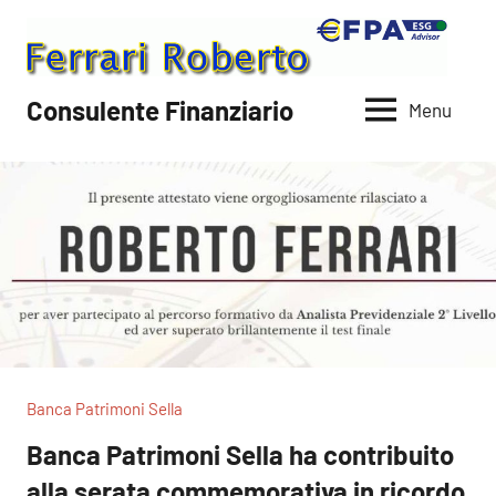
Vai
al
contenuto
Consulente Finanziario
Menu
Banca Patrimoni Sella
Banca Patrimoni Sella ha contribuito
alla serata commemorativa in ricordo