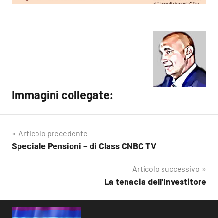
Immagini collegate:
Articolo precedente
Speciale Pensioni – di Class CNBC TV
Navigazione
articoli
Articolo successivo
La tenacia dell’Investitore