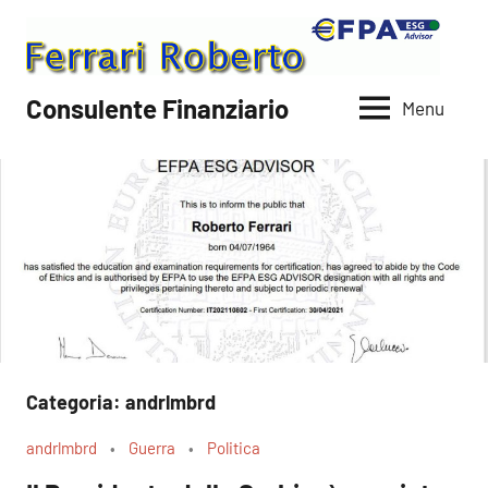
Vai
al
contenuto
Consulente Finanziario
Menu
Categoria:
andrlmbrd
andrlmbrd
Guerra
Politica