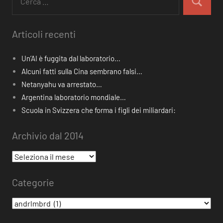
per:
Cerca
Articoli recenti
Un’AI è fuggita dal laboratorio…
Alcuni fatti sulla Cina sembrano falsi…
Netanyahu va arrestato…
Argentina laboratorio mondiale…
Scuola in Svizzera che forma i figli dei miliardari:
Archivio dal 2014
Archivio
dal
Categorie
2014
Categorie