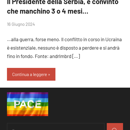
Il Presidente della Serbia, è convinto
che manchino 3 o 4 mesi…
di
16 Giugno 2024
RobyFerr@
…alla guerra, forse meno. Il conflitto in corso in Ucraina
è esistenziale, nessuno è disposto a perdere e si andrà
fino in fondo. Fonte: andrlmbrd […]
Continua a leggere
Ricerca