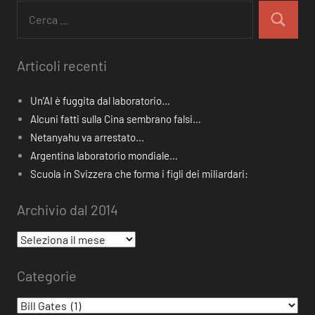
Ricerca
per:
Cerca
Articoli recenti
Un’AI è fuggita dal laboratorio…
Alcuni fatti sulla Cina sembrano falsi…
Netanyahu va arrestato…
Argentina laboratorio mondiale…
Scuola in Svizzera che forma i figli dei miliardari:
Archivio dal 2014
Archivio
dal
Categorie
2014
Categorie