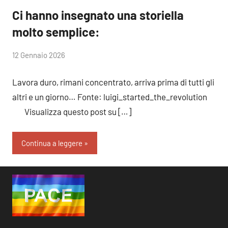
Ci hanno insegnato una storiella
molto semplice:
di
12 Gennaio 2026
RobyFerr@
Lavora duro, rimani concentrato, arriva prima di tutti gli
altri e un giorno… Fonte: luigi_started_the_revolution
Visualizza questo post su […]
Continua a leggere