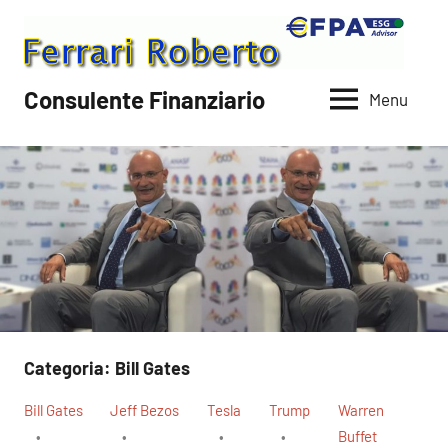
Vai
al
contenuto
Consulente Finanziario
Menu
Categoria:
Bill Gates
Bill Gates
Jeff Bezos
Tesla
Trump
Warren
Buffet