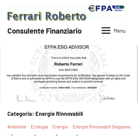
Vai
al
contenuto
Consulente Finanziario
Menu
Categoria:
Energie Rinnovabili
Ambiente
Ecologia
Energia
Energie Rinnovabili
Giappone