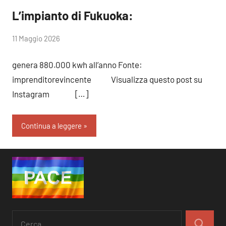
L’impianto di Fukuoka:
di
11 Maggio 2026
RobyFerr@
genera 880.000 kwh all’anno Fonte:
imprenditorevincente Visualizza questo post su
Instagram […]
Continua a leggere
Ricerca