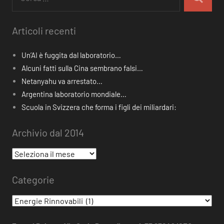
per:
Cerca
Articoli recenti
Un’AI è fuggita dal laboratorio…
Alcuni fatti sulla Cina sembrano falsi…
Netanyahu va arrestato…
Argentina laboratorio mondiale…
Scuola in Svizzera che forma i figli dei miliardari:
Archivio dal 2014
Archivio
dal
Categorie
2014
Categorie