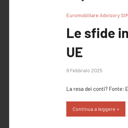
Euromobiliare Advisory SI
Le sfide i
UE
di
9 Febbraio 2025
RobyFerr@
La resa dei conti? Fonte:
Continua a leggere