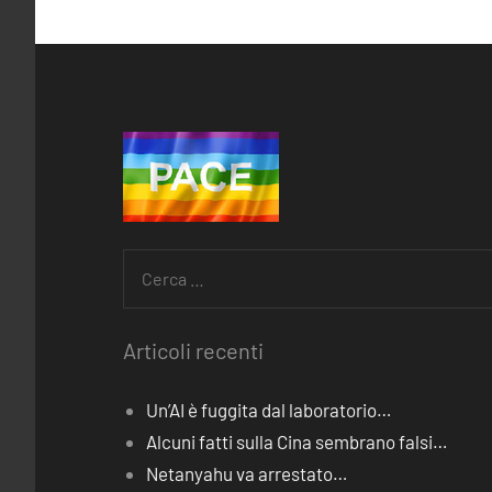
Ricerca
per:
Articoli recenti
Un’AI è fuggita dal laboratorio…
Alcuni fatti sulla Cina sembrano falsi…
Netanyahu va arrestato…