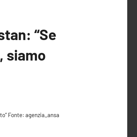
istan: “Se
i, siamo
uesto” Fonte: agenzia_ansa