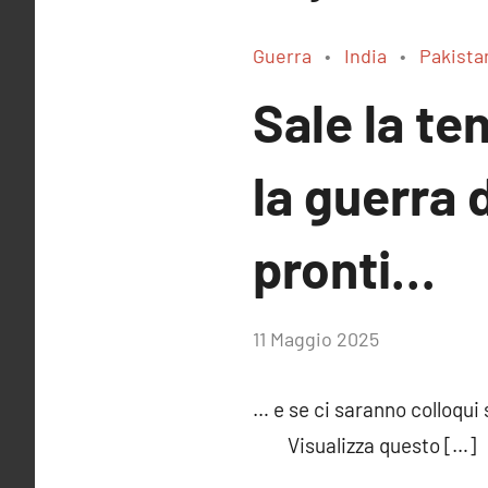
Guerra
India
Pakista
Sale la te
la guerra 
pronti…
di
11 Maggio 2025
RobyFerr@
… e se ci saranno colloqu
Visualizza questo […]