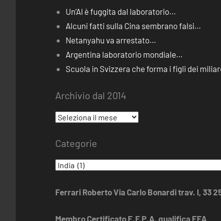
Un’AI è fuggita dal laboratorio…
Alcuni fatti sulla Cina sembrano falsi…
Netanyahu va arrestato…
Argentina laboratorio mondiale…
Scuola in Svizzera che forma i figli dei miliar
Archivio dal 2014
Archivio
dal
Categorie
2014
Categorie
Ferrari Roberto Via Carlo Bonardi trav. I, 33 
Membro Certificato E.F.P.A. qualifica EFA