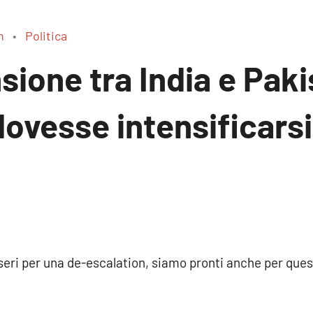
n
Politica
nsione tra India e Pak
dovesse intensificars
i seri per una de-escalation, siamo pronti anche per q