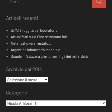
per:
Cerca
Articoli recenti
Un’AI è fuggita dal laboratorio…
Alcuni fatti sulla Cina sembrano falsi…
Netanyahu va arrestato…
Argentina laboratorio mondiale…
Scuola in Svizzera che forma i figli dei miliardari:
Archivio dal 2014
Archivio
dal
Categorie
2014
Categorie