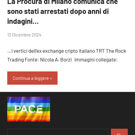
La Procura di Milano comunica che
sono stati arrestati dopo anni di
indagini…
di
13 Dicembre 2024
RobyFerr@
…i vertici dell’ex exchange cripto italiano TRT The Rock
Trading Fonte: Nicola A. Borzi Immagini collegate:
Continua a leggere
Ricerca