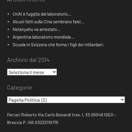
Un’AI è fuggita dal laboratorio…
Alcuni fatti sulla Cina sembrano falsi…
Netanyahu va arrestato…
Argentina laboratorio mondiale…
Scuola in Svizzera che forma i figli dei miliardari:
Archivio dal 2014
Archivio
dal
Categorie
2014
Categorie
Ferrari Roberto Via Carlo Bonardi trav. I, 33 25049 ISEO –
Brescia P. IVA 03232110175