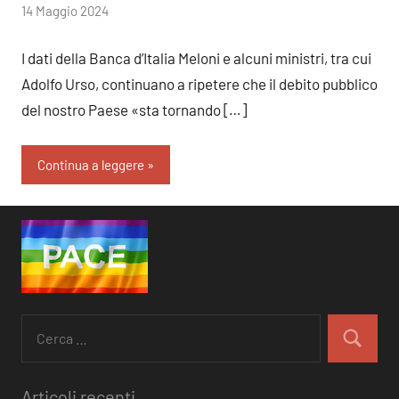
di
14 Maggio 2024
RobyFerr@
I dati della Banca d’Italia Meloni e alcuni ministri, tra cui
Adolfo Urso, continuano a ripetere che il debito pubblico
del nostro Paese «sta tornando […]
Continua a leggere
Ricerca
per:
Cerca
Articoli recenti