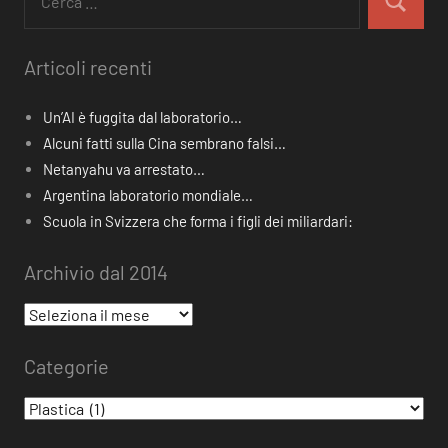
per:
Cerca
Articoli recenti
Un’AI è fuggita dal laboratorio…
Alcuni fatti sulla Cina sembrano falsi…
Netanyahu va arrestato…
Argentina laboratorio mondiale…
Scuola in Svizzera che forma i figli dei miliardari:
Archivio dal 2014
Archivio
dal
Categorie
2014
Categorie