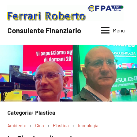
Vai
al
contenuto
Consulente Finanziario
Menu
Categoria:
Plastica
Ambiente
Cina
Plastica
tecnologia