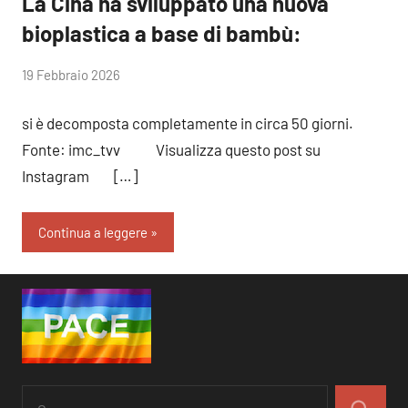
La Cina ha sviluppato una nuova
bioplastica a base di bambù:
di
19 Febbraio 2026
RobyFerr@
si è decomposta completamente in circa 50 giorni.
Fonte: imc_tvv Visualizza questo post su
Instagram […]
Continua a leggere
Ricerca