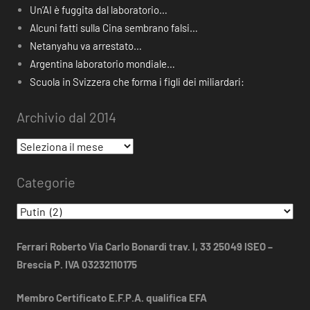
Un’AI è fuggita dal laboratorio…
Alcuni fatti sulla Cina sembrano falsi…
Netanyahu va arrestato…
Argentina laboratorio mondiale…
Scuola in Svizzera che forma i figli dei miliardari:
Archivio dal 2014
Archivio
dal
Categorie
2014
Categorie
Ferrari Roberto Via Carlo Bonardi trav. I, 33 25049 ISEO –
Brescia P. IVA 03232110175
Membro Certificato E.F.P.A. qualifica EFA