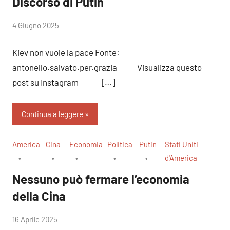
Discorso di Putin
di
4 Giugno 2025
RobyFerr@
Kiev non vuole la pace Fonte:
antonello.salvato.per.grazia Visualizza questo
post su Instagram […]
Continua a leggere
America
Cina
Economia
Politica
Putin
Stati Uniti
d'America
Nessuno può fermare l’economia
della Cina
di
16 Aprile 2025