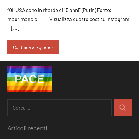
RobyFerr@
“Gli USA sono in ritardo di 15 anni” (Putin) Fonte:
maurimancio Visualizza questo post su Instagram
[…]
Continua a leggere
Ricerca
per:
Cerca
Articoli recenti