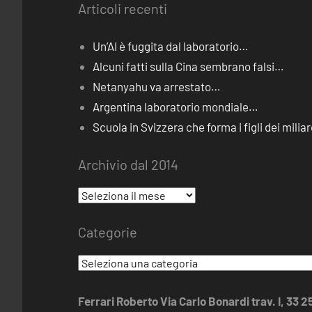
Articoli recenti
Un’AI è fuggita dal laboratorio…
Alcuni fatti sulla Cina sembrano falsi…
Netanyahu va arrestato…
Argentina laboratorio mondiale…
Scuola in Svizzera che forma i figli dei miliar
Archivio dal 2014
Archivio
dal
Categorie
2014
Categorie
Ferrari Roberto Via Carlo Bonardi trav. I, 33 