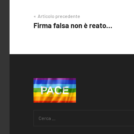
Articolo precedente
Navigazione
Firma falsa non è reato…
articoli
Ricerca
per: