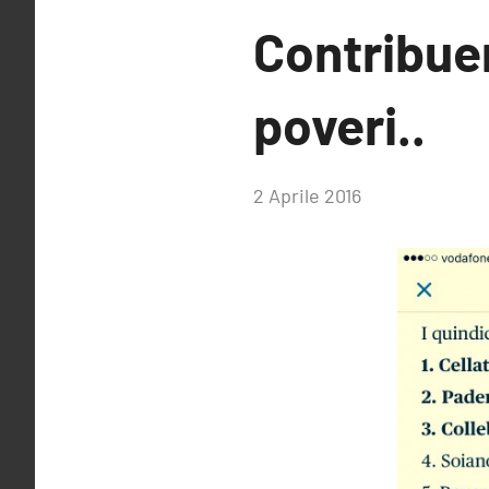
Contribuent
poveri..
di
2 Aprile 2016
RobyFerr@