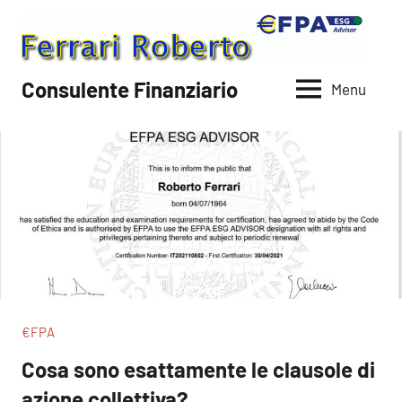
Vai
al
contenuto
Consulente Finanziario
Menu
€FPA
Cosa sono esattamente le clausole di
azione collettiva?