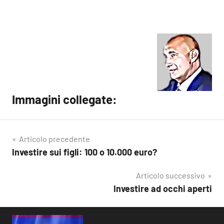
Immagini collegate:
Articolo precedente
Investire sui figli: 100 o 10.000 euro?
Navigazione
articoli
Articolo successivo
Investire ad occhi aperti