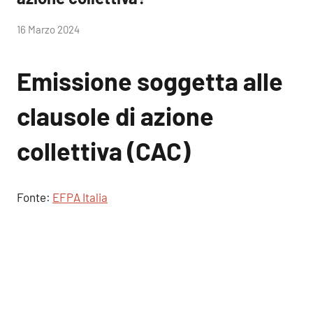
di
16 Marzo 2024
RobyFerr@
Emissione soggetta alle
clausole di azione
collettiva (CAC)
Fonte:
EFPA Italia