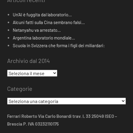
Un’AI è fuggita dal laboratorio…
Alcuni fatti sulla Cina sembrano falsi…
Netanyahu va arrestato…
Argentina laboratorio mondiale…
Scuola in Svizzera che forma i figli dei miliardari:
Archivio dal 2014
Archivio
dal
Categorie
2014
Categorie
Ferrari Roberto Via Carlo Bonardi trav. I, 33 25049 ISEO –
Brescia P. IVA 03232110175