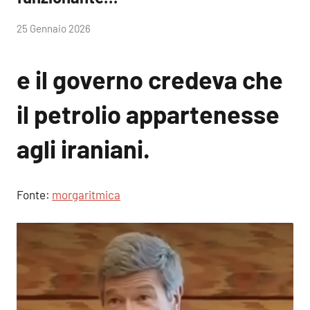
di
25 Gennaio 2026
RobyFerr@
e il governo credeva che
il petrolio appartenesse
agli iraniani.
Fonte:
morgaritmica