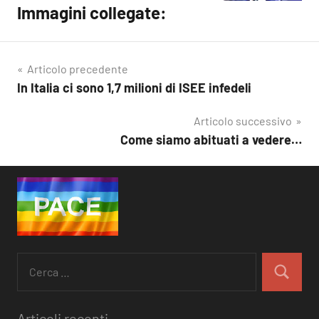
Immagini collegate:
Articolo precedente
In Italia ci sono 1,7 milioni di ISEE infedeli
Navigazione
articoli
Articolo successivo
Come siamo abituati a vedere…
Ricerca
per:
Cerca
Articoli recenti