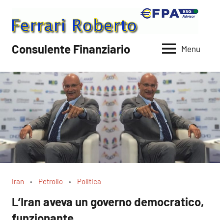
Vai
al
contenuto
Consulente Finanziario
Menu
Iran
Petrolio
Politica
L’Iran aveva un governo democratico,
funzionante…