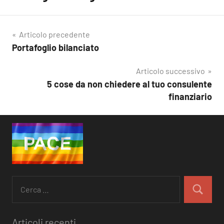
Articolo precedente
Portafoglio bilanciato
Navigazione
articoli
Articolo successivo
5 cose da non chiedere al tuo consulente
finanziario
Ricerca
per:
Cerca
Articoli recenti