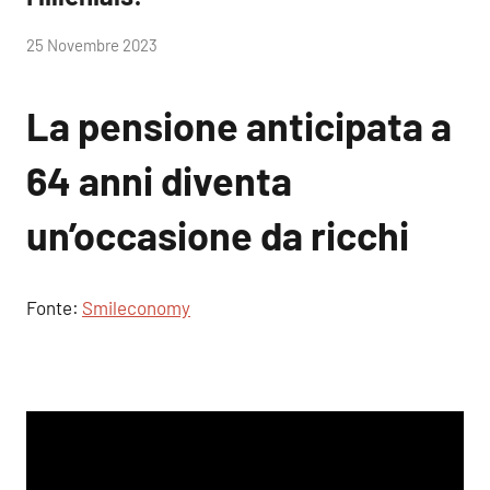
di
25 Novembre 2023
RobyFerr@
La pensione anticipata a
64 anni diventa
un’occasione da ricchi
Fonte:
Smileconomy