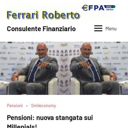
Vai
al
contenuto
Consulente Finanziario
Menu
Pensioni
Smileconomy
Pensioni: nuova stangata sui
Millenials!