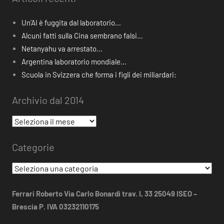
Un’AI è fuggita dal laboratorio…
Alcuni fatti sulla Cina sembrano falsi…
Netanyahu va arrestato…
Argentina laboratorio mondiale…
Scuola in Svizzera che forma i figli dei miliardari:
Archivio dal 2014
Archivio
dal
Categorie
2014
Categorie
Ferrari Roberto Via Carlo Bonardi trav. I, 33 25049 ISEO –
Brescia P. IVA 03232110175