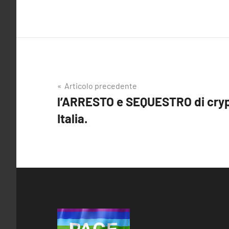
Articolo precedente
Navigazione
l’ARRESTO e SEQUESTRO di cryp
Italia.
articoli