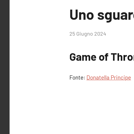
Uno sguar
di
25 Giugno 2024
RobyFerr@
Game of Thro
Fonte:
Donatella Principe