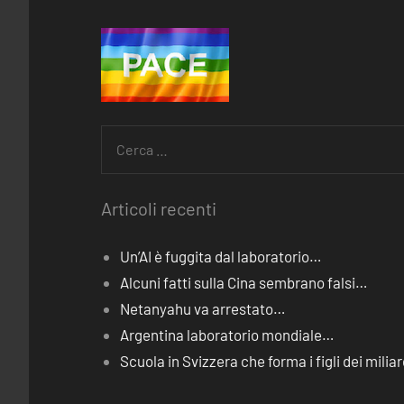
Ricerca
per:
Articoli recenti
Un’AI è fuggita dal laboratorio…
Alcuni fatti sulla Cina sembrano falsi…
Netanyahu va arrestato…
Argentina laboratorio mondiale…
Scuola in Svizzera che forma i figli dei miliar