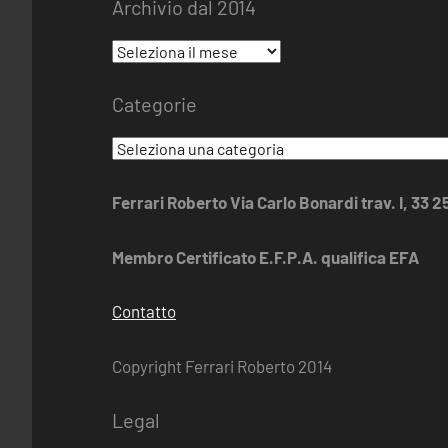
Archivio dal 2014
Archivio
dal
Categorie
2014
Categorie
Ferrari Roberto Via Carlo Bonardi trav. I, 33 
Membro Certificato E.F.P.A. qualifica EFA
Contatto
Copyright Ferrari Roberto 2014
Legal