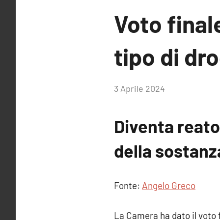
Voto final
tipo di dr
di
3 Aprile 2024
RobyFerr@
Diventa reato
della sostanza
Fonte:
Angelo Greco
La Camera ha dato il voto f