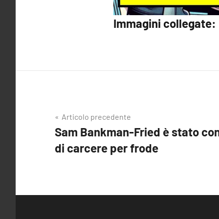
Immagini collegate:
Articolo precedente
Navigazione
Sam Bankman-Fried è stato con
di carcere per frode
articoli