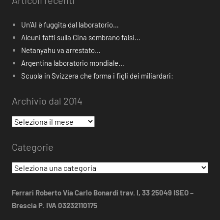
Articoli recenti
Un’AI è fuggita dal laboratorio…
Alcuni fatti sulla Cina sembrano falsi…
Netanyahu va arrestato…
Argentina laboratorio mondiale…
Scuola in Svizzera che forma i figli dei miliardari:
Archivio dal 2014
Archivio
dal
Categorie
2014
Categorie
Ferrari Roberto Via Carlo Bonardi trav. I, 33 25049 ISEO –
Brescia P. IVA 03232110175