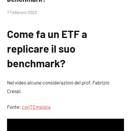
di
7 Febbraio 2023
RobyFerr@
Come fa un ETF a
replicare il suo
benchmark?
Nel video alcune considerazioni del prof. Fabrizio
Crespi.
Fonte:
conTEmplata