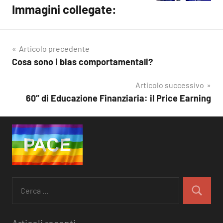
Immagini collegate:
Articolo precedente
Cosa sono i bias comportamentali?
Navigazione
articoli
Articolo successivo
60″ di Educazione Finanziaria: il Price Earning
Ricerca
per:
Cerca