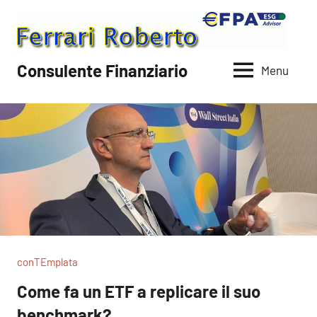
Vai
al
contenuto
Consulente Finanziario
Menu
conTEmplata
Come fa un ETF a replicare il suo
benchmark?