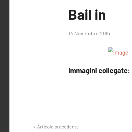
Bail in
di
14 Novembre 2015
RobyFerr@
Immagini collegate:
Articolo precedente