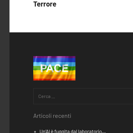
Navigazione
Terrore
articoli
Ricerca
per:
Articoli recenti
Un’AI è fuggita dal laboratorio…