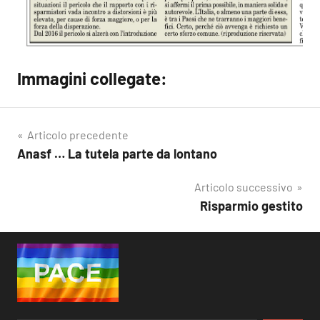
Immagini collegate:
Articolo precedente
Anasf … La tutela parte da lontano
Navigazione
articoli
Articolo successivo
Risparmio gestito