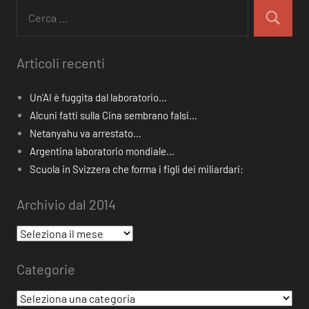
Ricerca
per:
Cerca
Articoli recenti
Un’AI è fuggita dal laboratorio…
Alcuni fatti sulla Cina sembrano falsi…
Netanyahu va arrestato…
Argentina laboratorio mondiale…
Scuola in Svizzera che forma i figli dei miliardari:
Archivio dal 2014
Archivio
dal
Categorie
2014
Categorie