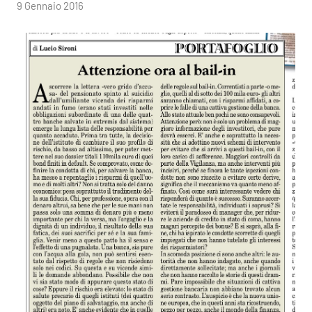
di
9 Gennaio 2016
RobyFerr@