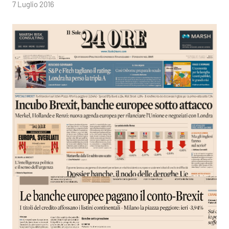
di
7 Luglio 2016
RobyFerr@