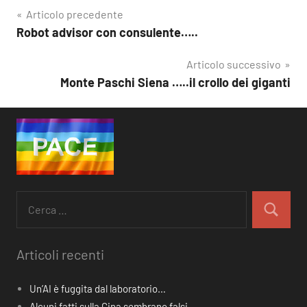
Articolo precedente
Robot advisor con consulente…..
Navigazione
articoli
Articolo successivo
Monte Paschi Siena …..il crollo dei giganti
Ricerca
per:
Cerca
Articoli recenti
Un’AI è fuggita dal laboratorio…
Alcuni fatti sulla Cina sembrano falsi…