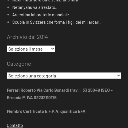
Netanyahu va arrestato…
Argentina laboratorio mondiale…
Scuola in Svizzera che forma i figli dei miliardari:
Archivio dal 2014
Archivio
dal
Categorie
2014
Categorie
Ferrari Roberto Via Carlo Bonardi trav. I, 33 25049 ISEO –
Brescia P. IVA 03232110175
Membro Certificato E.F.P.A. qualifica EFA
Contatto