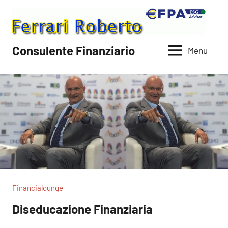
Vai
al
contenuto
Consulente Finanziario
Menu
Financialounge
Diseducazione Finanziaria