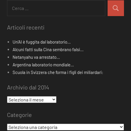
Ricerca
per:
Cerca
Articoli recenti
Un’AI è fuggita dal laboratorio…
Alcuni fatti sulla Cina sembrano falsi…
Netanyahu va arrestato…
Argentina laboratorio mondiale…
Scuola in Svizzera che forma i figli dei miliardari:
Archivio dal 2014
Archivio
dal
Categorie
2014
Categorie