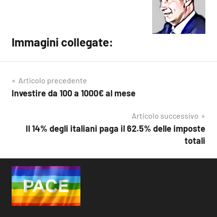
Immagini collegate:
Articolo precedente
Investire da 100 a 1000€ al mese
Navigazione
articoli
Articolo successivo
Il 14% degli italiani paga il 62.5% delle imposte
totali