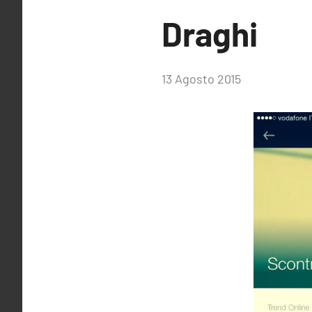
Draghi
di
13 Agosto 2015
RobyFerr@