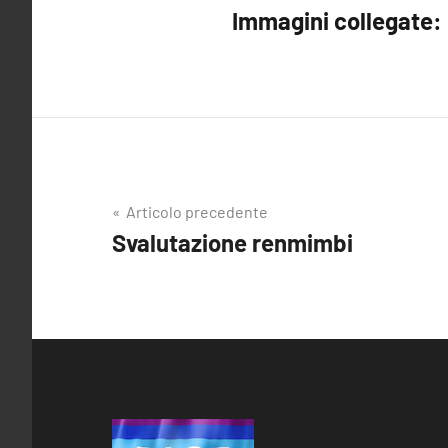
Immagini collegate:
Articolo precedente
Navigazione
Svalutazione renmimbi
articoli