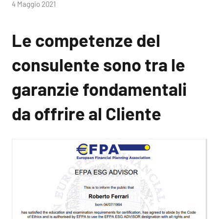
di
4 Maggio 2021
RobyFerr@
Le competenze del
consulente sono tra le
garanzie fondamentali
da offrire al Cliente