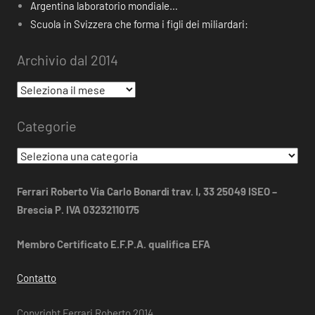
Argentina laboratorio mondiale…
Scuola in Svizzera che forma i figli dei miliardari:
Archivio dal 2014
Archivio
dal
Categorie
2014
Categorie
Ferrari Roberto Via Carlo Bonardi trav. I, 33 25049 ISEO –
Brescia P. IVA 03232110175
Membro Certificato E.F.P.A. qualifica EFA
Contatto
Copyright Ferrari Roberto 2014