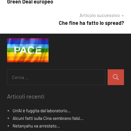
Green Deal europeo
Navigazione
articoli
Articolo successivo
Che fine ha fatto lo spread?
Ricerca
per:
Cerca
Articoli recenti
Un’AI è fuggita dal laboratorio…
Alcuni fatti sulla Cina sembrano falsi…
Netanyahu va arrestato…