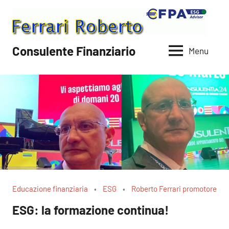
Vai
al
contenuto
Consulente Finanziario
Menu
Educazione finanziaria
ESG
Roberto Ferrari promotore
ESG: la formazione continua!