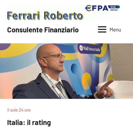
Vai
al
contenuto
Consulente Finanziario
Menu
Il sole 24 ore
Italia: il rating