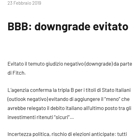
di
23 Febbraio 2019
RobyFerr@
BBB: downgrade evitato
Evitato il temuto giudizio negativo (downgrade) da parte
di Fitch.
L’agenzia conferma la tripla B per i titoli di Stato Italiani
(outlook negativo) evitando di aggiungere il “meno” che
avrebbe relegato il debito italiano all’ultimo posto tra gli
investimenti ritenuti “sicuri”…
Incertezza politica, rischio di elezioni anticipate: tutti