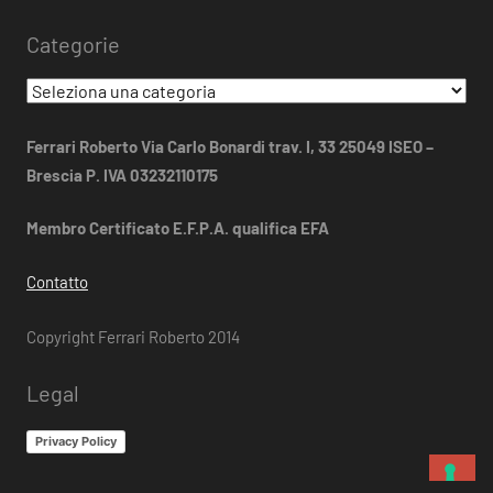
dal
Categorie
2014
Categorie
Ferrari Roberto Via Carlo Bonardi trav. I, 33 25049 ISEO –
Brescia P. IVA 03232110175
Membro Certificato E.F.P.A. qualifica EFA
Contatto
Copyright Ferrari Roberto 2014
Legal
Privacy Policy