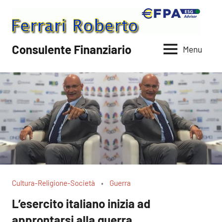
Vai
al
contenuto
Consulente Finanziario
Menu
Cultura-Religione-Società
Guerra
L’esercito italiano inizia ad
approntarsi alla guerra