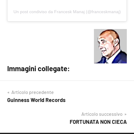
Un post condiviso da Francesk Manaj (@franceskmanaj)
Immagini collegate:
Articolo precedente
Guinness World Records
Navigazione
articoli
Articolo successivo
FORTUNATA NON CIECA