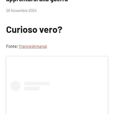
di
26 Novembre 2024
RobyFerr@
Curioso vero?
Fonte:
franceskmanaj