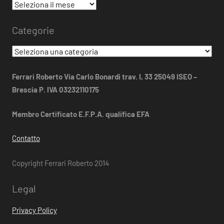
Archivio
dal
Categorie
2014
Categorie
Ferrari Roberto Via Carlo Bonardi trav. I, 33 25049 ISEO –
Brescia P. IVA 03232110175
Membro Certificato E.F.P.A. qualifica EFA
Contatto
Copyright Ferrari Roberto 2014
Legal
Privacy Policy