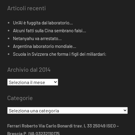
Articoli recenti
Un’AI è fuggita dal laboratorio…
Alcuni fatti sulla Cina sembrano falsi…
Netanyahu va arrestato…
Argentina laboratorio mondiale…
Scuola in Svizzera che forma i figli dei miliardari:
Archivio dal 2014
Archivio
dal
Categorie
2014
Categorie
Ferrari Roberto Via Carlo Bonardi trav. I, 33 25049 ISEO –
Brescia P. IVA 03232110175