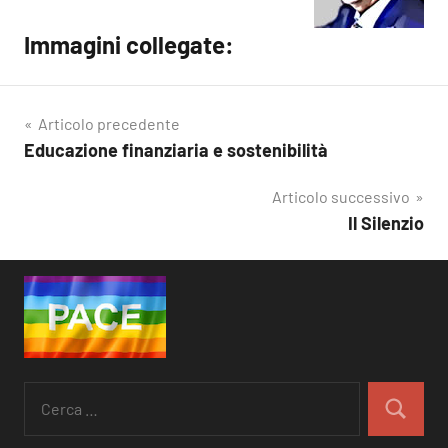
Immagini collegate:
Articolo precedente
Educazione finanziaria e sostenibilità
Navigazione
articoli
Articolo successivo
Il Silenzio
Ricerca
per:
Cerca