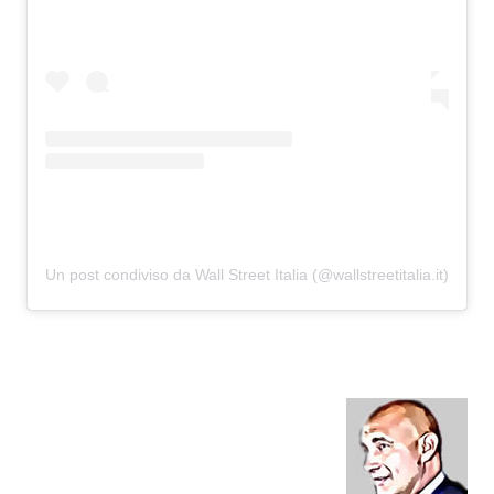
Un post condiviso da Wall Street Italia (@wallstreetitalia.it)