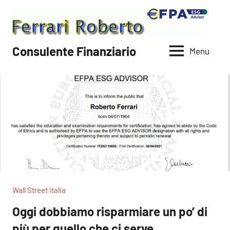
Vai
al
contenuto
Consulente Finanziario
Menu
Wall Street italia
Oggi dobbiamo risparmiare un po’ di
più per quello che ci serve