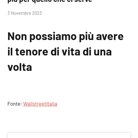
di
3 Novembre 2023
RobyFerr@
Non possiamo più avere
il tenore di vita di una
volta
Fonte:
WallstreetItalia